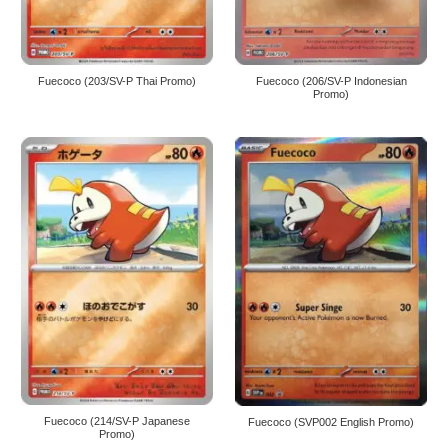
Fuecoco (203/SV-P Thai Promo)
Fuecoco (206/SV-P Indonesian
Promo)
Fuecoco (214/SV-P Japanese
Fuecoco (SVP002 English Promo)
Promo)